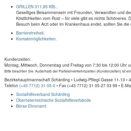
GRILLEN
311,85 KB)
.
Geselliges Beisammensein mit Freunden, Verwandten und der F
Köstlichkeiten vom Rost – für viele gibt es nichts Schöneres.
Besuch beim Arzt oder im Krankenhaus endet, sollten Sie di
Barrierefreiheit
.
Kontaktmöglichkeiten
.
Kundenzeiten:
Montag, Mittwoch, Donnerstag und Freitag von 7:30 bis 12:00 Uhr u
Bitte beachten Sie: Außerhalb der Parteienverkehrszeiten (Kundenzeiten) ist e
Bezirkshauptmannschaft Schärding • Ludwig-Pfliegl-Gasse 11-13 • 
Telefon
(+43 7712) 31 05-0
• Fax
(+43 7712) 31 05-27 03 99
•
E-Mai
Sozialhilfeverband Schärding
Oberösterreichische Sozialhilfeverbände
Börse Ehrenamt