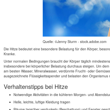
Quelle: ©Jenny Sturm - stock.adobe.com
Die Hitze bedeutet eine besondere Belastung für den Körper, besond
Kranke.
Unter normalen Bedingungen braucht der Körper täglich mindestens 
insbesondere bei körperlicher Belastung durchaus steigen. Um dem K
am besten Wasser, Mineralwasser, verdünnte Frucht- oder Gemüse
ausgezeichnete Flüssigkeitsspender und belasten den Organismus n
Verhaltenstipps bei Hitze
Notwendige Aktivitäten in die kühleren Morgen- und Abendst
Helle, leichte, luftige Kleidung tragen
Räume tagsüber verdunkeln (Beschattung) und Fenster gesch