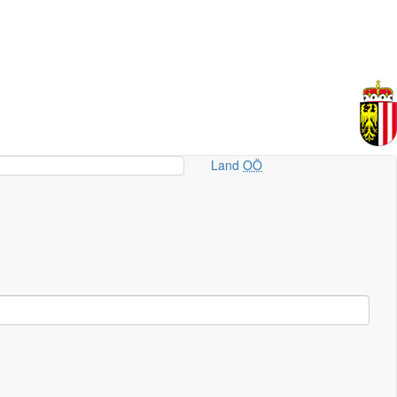
Land
OÖ