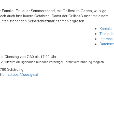
amilie. Ein lauer Sommerabend, mit Grillfest im Garten, würzige
 Doch auch hier lauern Gefahren. Damit der Grillspaß nicht mit einem
e unten stehenden Selbstschutzmaßnahmen ergreifen.
Kontakt
.
Telefonb
Impress
Datensc
nd Dienstag von 7:30 bis 17:00 Uhr
in Zutritt zum Amtsgebäude nur nach vorheriger Terminvereinbarung möglich.
4780 Schärding
l
bh-sd.post@ooe.gv.at