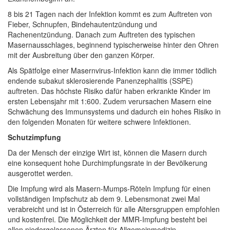
8 bis 21 Tagen nach der Infektion kommt es zum Auftreten von
Fieber, Schnupfen, Bindehautentzündung und
Rachenentzündung. Danach zum Auftreten des typischen
Masernausschlages, beginnend typischerweise hinter den Ohren
mit der Ausbreitung über den ganzen Körper.
Als Spätfolge einer Masernvirus-Infektion kann die immer tödlich
endende subakut sklerosierende Panenzephalitis (SSPE)
auftreten. Das höchste Risiko dafür haben erkrankte Kinder im
ersten Lebensjahr mit 1:600. Zudem verursachen Masern eine
Schwächung des Immunsystems und dadurch ein hohes Risiko in
den folgenden Monaten für weitere schwere Infektionen.
Schutzimpfung
Da der Mensch der einzige Wirt ist, können die Masern durch
eine konsequent hohe Durchimpfungsrate in der Bevölkerung
ausgerottet werden.
Die Impfung wird als Masern-Mumps-Röteln Impfung für einen
vollständigen Impfschutz ab dem 9. Lebensmonat zwei Mal
verabreicht und ist in Österreich für alle Altersgruppen empfohlen
und kostenfrei. Die Möglichkeit der MMR-Impfung besteht bei
allen niedergelassenen Ärzten für Allgemeinmedizin,