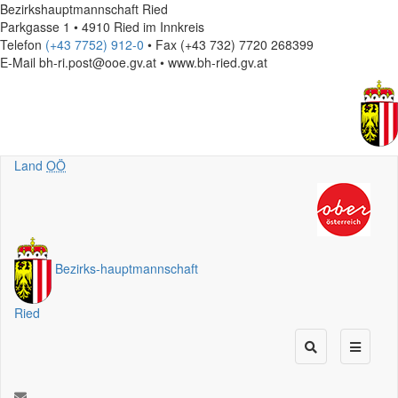
Bezirkshauptmannschaft Ried
Parkgasse 1 • 4910 Ried im Innkreis
Telefon
(+43 7752) 912-0
• Fax (+43 732) 7720 268399
E-Mail
bh-ri.post@ooe.gv.at • www.bh-ried.gv.at
Land
OÖ
Bezirks
-
hauptmannschaft
Ried