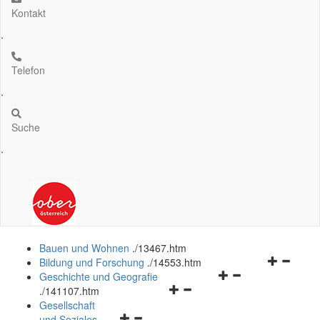
Kontakt
.
Telefon
.
Suche
.
Bauen und Wohnen
.
/13467.htm
Navigation
Bildung und Forschung
.
/14553.htm
Navigationsmenü
öffnen
Geschichte und Geografie
Navigationsmenü
öffnen
und
.
/141107.htm
öffnen
und
schließen
Gesellschaft
Navigationsmenü
und
schließen
und Soziales