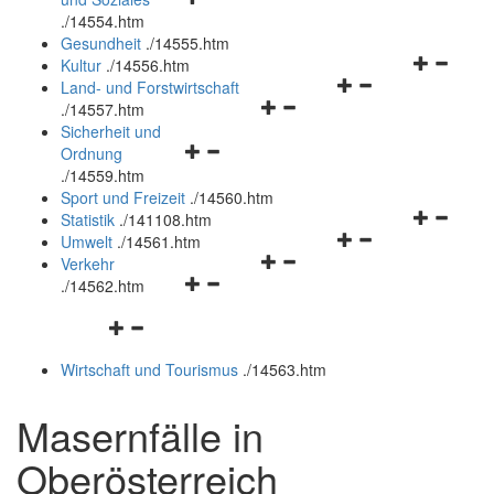
öffnen
schließen
.
/14554.htm
und
Gesundheit
.
/14555.htm
schließen
Navigation
Kultur
.
/14556.htm
Navigationsmenü
öffnen
Land- und Forstwirtschaft
Navigationsmenü
öffnen
und
.
/14557.htm
öffnen
und
schließen
Sicherheit und
Navigationsmenü
und
schließen
Ordnung
öffnen
schließen
.
/14559.htm
und
Sport und Freizeit
.
/14560.htm
schließen
Navigation
Statistik
.
/141108.htm
Navigationsmenü
öffnen
Umwelt
.
/14561.htm
Navigationsmenü
öffnen
und
Verkehr
Navigationsmenü
öffnen
und
schließen
.
/14562.htm
öffnen
und
schließen
Navigationsmenü
und
schließen
öffnen
schließen
Wirtschaft und Tourismus
.
/14563.htm
und
schließen
Masernfälle in
Oberösterreich