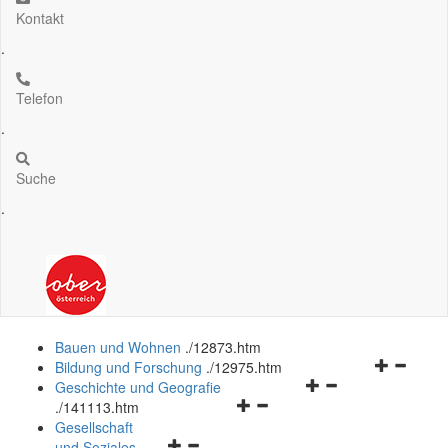
Kontakt
.
Telefon
.
Suche
.
Bauen und Wohnen
.
/12873.htm
Navigation
Bildung und Forschung
.
/12975.htm
Navigationsmenü
öffnen
Geschichte und Geografie
Navigationsmenü
öffnen
und
.
/141113.htm
öffnen
und
schließen
Gesellschaft
Navigationsmenü
und
schließen
und Soziales