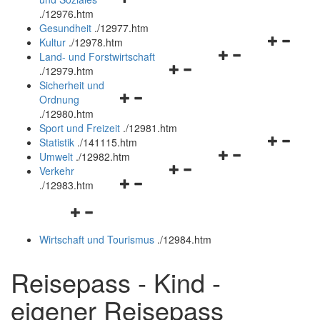
öffnen
schließen
.
/12976.htm
und
Gesundheit
.
/12977.htm
schließen
Navigation
Kultur
.
/12978.htm
Navigationsmenü
öffnen
Land- und Forstwirtschaft
Navigationsmenü
öffnen
und
.
/12979.htm
öffnen
und
schließen
Sicherheit und
Navigationsmenü
und
schließen
Ordnung
öffnen
schließen
.
/12980.htm
und
Sport und Freizeit
.
/12981.htm
schließen
Navigation
Statistik
.
/141115.htm
Navigationsmenü
öffnen
Umwelt
.
/12982.htm
Navigationsmenü
öffnen
und
Verkehr
Navigationsmenü
öffnen
und
schließen
.
/12983.htm
öffnen
und
schließen
Navigationsmenü
und
schließen
öffnen
schließen
Wirtschaft und Tourismus
.
/12984.htm
und
schließen
Reisepass - Kind -
eigener Reisepass