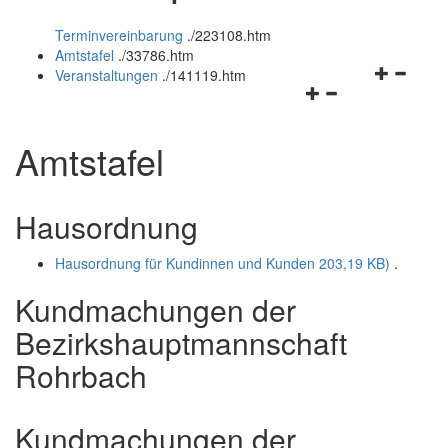
öffnen
schließen
Terminvereinbarung
.
/223108.htm
und
Amtstafel
.
/33786.htm
schließen
Navigation
Veranstaltungen
.
/141119.htm
Navigationsmenü
öffnen
öffnen
und
und
schließen
Amtstafel
schließen
Hausordnung
Hausordnung für Kundinnen und Kunden
203,19 KB)
.
Kundmachungen der
Bezirkshauptmannschaft
Rohrbach
Kundmachungen der