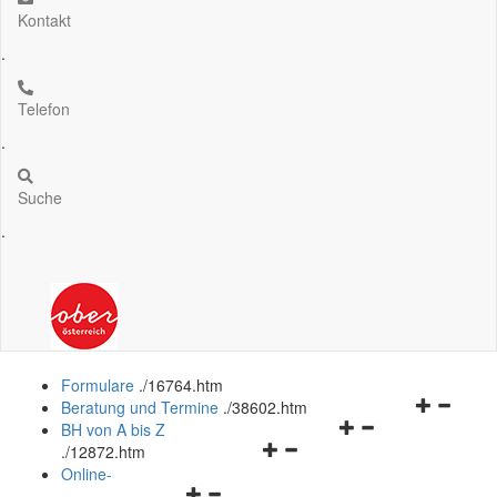
Kontakt
.
Telefon
.
Suche
.
Formulare
.
/16764.htm
Navigation
Beratung und Termine
.
/38602.htm
Navigationsmenü
öffnen
BH von A bis Z
Navigationsmenü
öffnen
und
.
/12872.htm
öffnen
und
schließen
Online-
Navigationsmenü
und
schließen