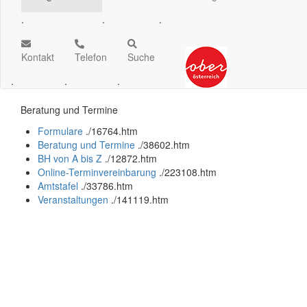
.
.
.
Kontakt
Telefon
Suche
.
.
.
Beratung und Termine
Formulare
.
/16764.htm
Beratung und Termine
.
/38602.htm
BH von A bis Z
.
/12872.htm
Online-Terminvereinbarung
.
/223108.htm
Amtstafel
.
/33786.htm
Veranstaltungen
.
/141119.htm