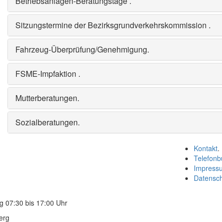
Betriebsanlagen-Beratungstage
.
Sitzungstermine der Bezirksgrundverkehrskommission
.
Fahrzeug-Überprüfung/Genehmigung
.
FSME-Impfaktion
.
Mutterberatungen
.
Sozialberatungen
.
Kontakt
.
Telefonb
Impress
Datensc
g 07:30 bis 17:00 Uhr
erg