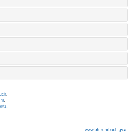
uch
.
um
.
hutz
.
www.bh-rohrbach.gv.at