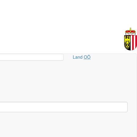
Land
OÖ