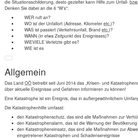
die Situationsschilderung, desto gezielter kann Hilfe zum Unfall-
bzw
Denken Sie dabei an die 6 "W's":
WER ruft an?
WO ist der Unfallort (Adresse, Kilometer
etc.
)?
WAS ist passiert (Verkehrsunfall, Brand
etc.
)?
WANN (in etwa Zeitpunkt des Ereignisses)?
WIEVIELE Verletzte gibt es?
WIE ist es
Allgemein
Das Land
OÖ
betreibt seit Juni 2014 das „Krisen- und Katastrophe
über aktuelle Ereignisse und Gefahren informieren zu können!
Eine Katastrophe ist ein Ereignis, das in außergewöhnlichem Umfa
Die Katastrophenhilfe umfasst:
den Katastrophenschutz, das sind alle Maßnahmen zur Verh
den Katastrophenalarm, das ist die Warnung der Bevölkerung 
den Katastropheneinsatz, das sind alle Maßnahmen zur Abwe
eingetretener Katastrophen und Schadensereignisse