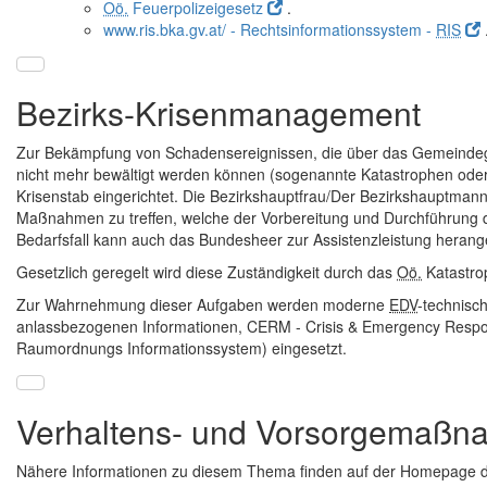
Oö.
Feuerpolizeigesetz
.
www.ris.bka.gv.at/ - Rechtsinformationssystem -
RIS
Bezirks-Krisenmanagement
Zur Bekämpfung von Schadensereignissen, die über das Gemeindege
nicht mehr bewältigt werden können (sogenannte Katastrophen oder
Krisenstab eingerichtet. Die Bezirkshauptfrau/Der Bezirkshauptmann fun
Maßnahmen zu treffen, welche der Vorbereitung und Durchführung d
Bedarfsfall kann auch das Bundesheer zur Assistenzleistung heran
Gesetzlich geregelt wird diese Zuständigkeit durch das
Oö.
Katastro
Zur Wahrnehmung dieser Aufgaben werden moderne
EDV
-technisc
anlassbezogenen Informationen, CERM - Crisis & Emergency Resp
Raumordnungs Informationssystem) eingesetzt.
Verhaltens- und Vorsorgemaß
Nähere Informationen zu diesem Thema finden auf der
Homepage
d