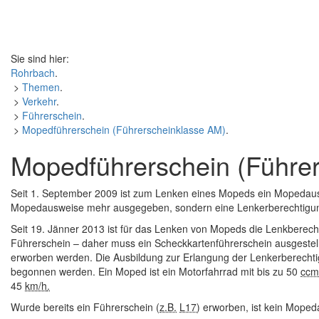
Sie sind hier:
Rohrbach
.
>
Themen
.
>
Verkehr
.
>
Führerschein
.
>
Mopedführerschein (Führerscheinklasse AM)
.
Mopedführerschein (Führe
Seit 1. September 2009 ist zum Lenken eines Mopeds ein Mopedausw
Mopedausweise mehr ausgegeben, sondern eine Lenkerberechtigung 
Seit 19. Jänner 2013 ist für das Lenken von Mopeds die Lenkberec
Führerschein – daher muss ein Scheckkartenführerschein ausgestel
erworben werden. Die Ausbildung zur Erlangung der Lenkerberecht
begonnen werden. Ein Moped ist ein Motorfahrrad mit bis zu
50
ccm
45
km/h
.
Wurde bereits ein Führerschein (
z.B.
L17
) erworben, ist kein Moped