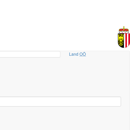
Land
OÖ