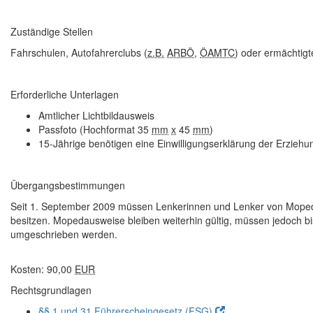
Zuständige Stellen
Fahrschulen, Autofahrerclubs (
z.B.
ARBÖ
,
ÖAMTC
) oder ermächtigte
Erforderliche Unterlagen
Amtlicher Lichtbildausweis
Passfoto (Hochformat 35
mm
x
45
mm
)
15-Jährige benötigen eine Einwilligungserklärung der Erziehu
Übergangsbestimmungen
Seit 1. September 2009 müssen Lenkerinnen und Lenker von Mope
besitzen. Mopedausweise bleiben weiterhin gültig, müssen jedoch b
umgeschrieben werden.
Kosten: 90,00
EUR
Rechtsgrundlagen
§§ 1 und 31 Führerscheingesetz (FSG)
.