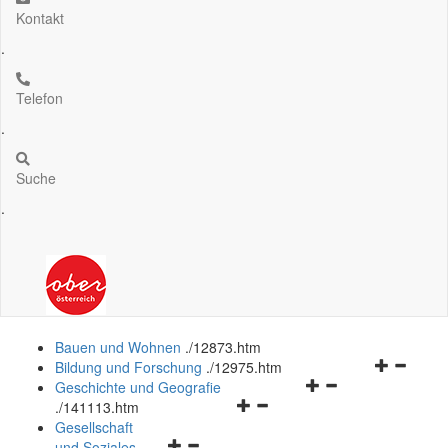
Kontakt
.
Telefon
.
Suche
.
Bauen und Wohnen
.
/12873.htm
Navigation
Bildung und Forschung
.
/12975.htm
Navigationsmenü
öffnen
Geschichte und Geografie
Navigationsmenü
öffnen
und
.
/141113.htm
öffnen
und
schließen
Gesellschaft
Navigationsmenü
und
schließen
und Soziales