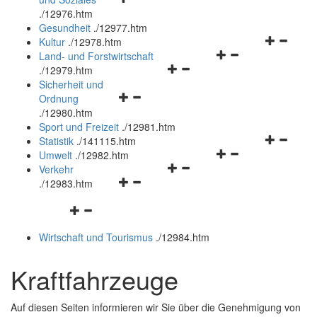
öffnen
schließen
.
/12976.htm
und
Gesundheit
.
/12977.htm
schließen
Navigation
Kultur
.
/12978.htm
Navigationsmenü
öffnen
Land- und Forstwirtschaft
Navigationsmenü
öffnen
und
.
/12979.htm
öffnen
und
schließen
Sicherheit und
Navigationsmenü
und
schließen
Ordnung
öffnen
schließen
.
/12980.htm
und
Sport und Freizeit
.
/12981.htm
schließen
Navigation
Statistik
.
/141115.htm
Navigationsmenü
öffnen
Umwelt
.
/12982.htm
Navigationsmenü
öffnen
und
Verkehr
Navigationsmenü
öffnen
und
schließen
.
/12983.htm
öffnen
und
schließen
Navigationsmenü
und
schließen
öffnen
schließen
Wirtschaft und Tourismus
.
/12984.htm
und
schließen
Kraftfahrzeuge
Auf diesen Seiten informieren wir Sie über die Genehmigung von