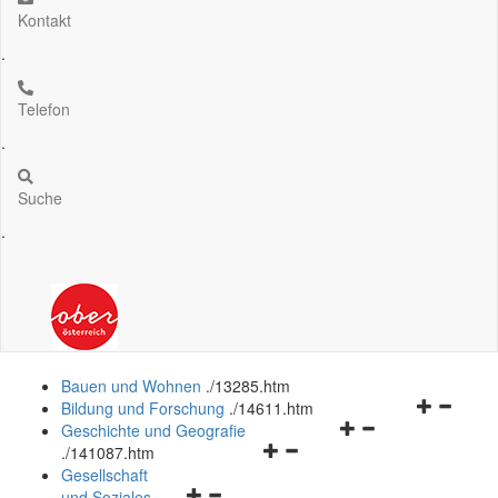
Kontakt
.
Telefon
.
Suche
.
Bauen und Wohnen
.
/13285.htm
Navigation
Bildung und Forschung
.
/14611.htm
Navigationsmenü
öffnen
Geschichte und Geografie
Navigationsmenü
öffnen
und
.
/141087.htm
öffnen
und
schließen
Gesellschaft
Navigationsmenü
und
schließen
und Soziales