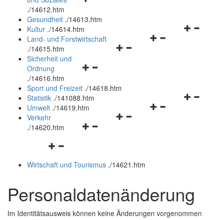
öffnen
schließen
.
/14612.htm
und
Gesundheit
.
/14613.htm
schließen
Navigation
Kultur
.
/14614.htm
Navigationsmenü
öffnen
Land- und Forstwirtschaft
Navigationsmenü
öffnen
und
.
/14615.htm
öffnen
und
schließen
Sicherheit und
Navigationsmenü
und
schließen
Ordnung
öffnen
schließen
.
/14616.htm
und
Sport und Freizeit
.
/14618.htm
schließen
Navigation
Statistik
.
/141088.htm
Navigationsmenü
öffnen
Umwelt
.
/14619.htm
Navigationsmenü
öffnen
und
Verkehr
Navigationsmenü
öffnen
und
schließen
.
/14620.htm
öffnen
und
schließen
Navigationsmenü
und
schließen
öffnen
schließen
Wirtschaft und Tourismus
.
/14621.htm
und
schließen
Personaldatenänderung
Im Identitätsausweis können keine Änderungen vorgenommen