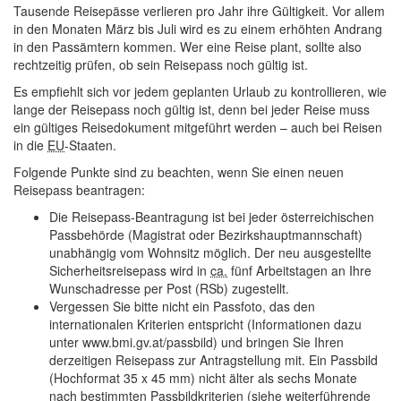
Tausende Reisepässe verlieren pro Jahr ihre Gültigkeit. Vor allem
in den Monaten März bis Juli wird es zu einem erhöhten Andrang
in den Passämtern kommen. Wer eine Reise plant, sollte also
rechtzeitig prüfen, ob sein Reisepass noch gültig ist.
Es empfiehlt sich vor jedem geplanten Urlaub zu kontrollieren, wie
lange der Reisepass noch gültig ist, denn bei jeder Reise muss
ein gültiges Reisedokument mitgeführt werden – auch bei Reisen
in die
EU
-Staaten.
Folgende Punkte sind zu beachten, wenn Sie einen neuen
Reisepass beantragen:
Die Reisepass-Beantragung ist bei jeder österreichischen
Passbehörde (Magistrat oder Bezirkshauptmannschaft)
unabhängig vom Wohnsitz möglich. Der neu ausgestellte
Sicherheitsreisepass wird in
ca.
fünf Arbeitstagen an Ihre
Wunschadresse per Post (RSb) zugestellt.
Vergessen Sie bitte nicht ein Passfoto, das den
internationalen Kriterien entspricht (Informationen dazu
unter www.bmi.gv.at/passbild) und bringen Sie Ihren
derzeitigen Reisepass zur Antragstellung mit. Ein Passbild
(Hochformat 35 x 45 mm) nicht älter als sechs Monate
nach bestimmten Passbildkriterien (siehe weiterführende