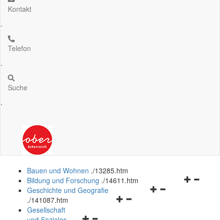
Kontakt
.
Telefon
.
Suche
.
Bauen und Wohnen
.
/13285.htm
Navigation
Bildung und Forschung
.
/14611.htm
Navigationsmenü
öffnen
Geschichte und Geografie
Navigationsmenü
öffnen
und
.
/141087.htm
öffnen
und
schließen
Gesellschaft
Navigationsmenü
und
schließen
und Soziales