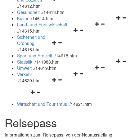
öffnen
schließen
.
/14612.htm
und
Gesundheit
.
/14613.htm
schließen
Navigation
Kultur
.
/14614.htm
Navigationsmenü
öffnen
Land- und Forstwirtschaft
Navigationsmenü
öffnen
und
.
/14615.htm
öffnen
und
schließen
Sicherheit und
Navigationsmenü
und
schließen
Ordnung
öffnen
schließen
.
/14616.htm
und
Sport und Freizeit
.
/14618.htm
schließen
Navigation
Statistik
.
/141088.htm
Navigationsmenü
öffnen
Umwelt
.
/14619.htm
Navigationsmenü
öffnen
und
Verkehr
Navigationsmenü
öffnen
und
schließen
.
/14620.htm
öffnen
und
schließen
Navigationsmenü
und
schließen
öffnen
schließen
Wirtschaft und Tourismus
.
/14621.htm
und
schließen
Reisepass
Informationen zum Reisepass, von der Neuausstellung,