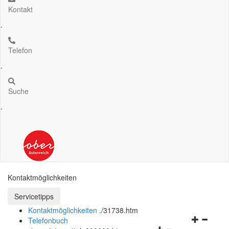
Kontakt
.
Telefon
.
Suche
.
Kontaktmöglichkeiten
Servicetipps öffnen und schließen
Servicetipps
Kontaktmöglichkeiten
.
/31738.htm
Navigation
Telefonbuch