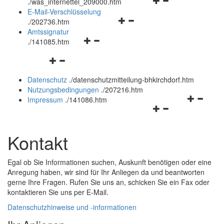
Navigationsmenü
öffnen
.
/was_internettel_209000.htm
öffnen
und
E-Mail-Verschlüsselung
Navigationsmenü
und
schließen
.
/202736.htm
öffnen
schließen
Amtssignatur
Navigationsmenü
und
.
/141085.htm
öffnen
schließen
Navigationsmenü
und
öffnen
schließen
Datenschutz
.
/datenschutzmitteilung-bhkirchdorf.htm
und
Nutzungsbedingungen
.
/207216.htm
schließen
Navigation
Impressum
.
/141086.htm
Navigationsmenü
öffnen
öffnen
und
und
schließen
Kontakt
schließen
Egal ob Sie Informationen suchen, Auskunft benötigen oder eine
Anregung haben, wir sind für Ihr Anliegen da und beantworten
gerne Ihre Fragen. Rufen Sie uns an, schicken Sie ein Fax oder
kontaktieren Sie uns per
E-Mail
.
Datenschutzhinweise und -informationen