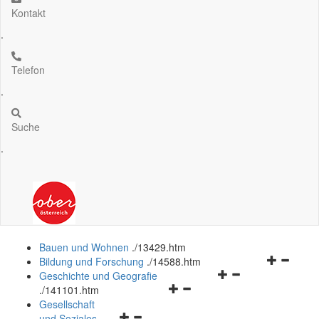
Kontakt
.
Telefon
.
Suche
.
Bauen und Wohnen
.
/13429.htm
Navigation
Bildung und Forschung
.
/14588.htm
Navigationsmenü
öffnen
Geschichte und Geografie
Navigationsmenü
öffnen
und
.
/141101.htm
öffnen
und
schließen
Gesellschaft
Navigationsmenü
und
schließen
und Soziales