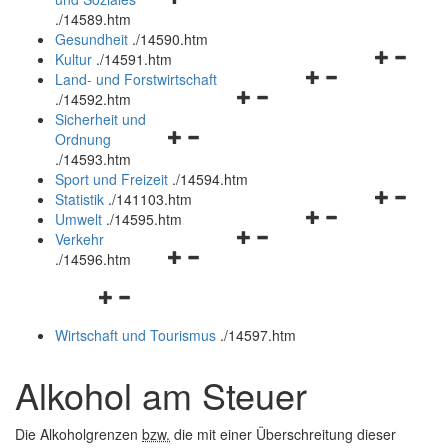
öffnen
schließen
.
/14589.htm
und
Gesundheit
.
/14590.htm
schließen
Navigation
Kultur
.
/14591.htm
Navigationsmenü
öffnen
Land- und Forstwirtschaft
Navigationsmenü
öffnen
und
.
/14592.htm
öffnen
und
schließen
Sicherheit und
Navigationsmenü
und
schließen
Ordnung
öffnen
schließen
.
/14593.htm
und
Sport und Freizeit
.
/14594.htm
schließen
Navigation
Statistik
.
/141103.htm
Navigationsmenü
öffnen
Umwelt
.
/14595.htm
Navigationsmenü
öffnen
und
Verkehr
Navigationsmenü
öffnen
und
schließen
.
/14596.htm
öffnen
und
schließen
Navigationsmenü
und
schließen
öffnen
schließen
Wirtschaft und Tourismus
.
/14597.htm
und
schließen
Alkohol am Steuer
Die Alkoholgrenzen
bzw.
die mit einer Überschreitung dieser