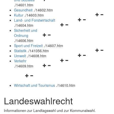
öffnen
schließen
.
/14601.htm
und
Gesundheit
.
/14602.htm
schließen
Navigation
Kultur
.
/14603.htm
Navigationsmenü
öffnen
Land- und Forstwirtschaft
Navigationsmenü
öffnen
und
.
/14604.htm
öffnen
und
schließen
Sicherheit und
Navigationsmenü
und
schließen
Ordnung
öffnen
schließen
.
/14606.htm
und
Sport und Freizeit
.
/14607.htm
schließen
Navigation
Statistik
.
/141056.htm
Navigationsmenü
öffnen
Umwelt
.
/14608.htm
Navigationsmenü
öffnen
und
Verkehr
Navigationsmenü
öffnen
und
schließen
.
/14609.htm
öffnen
und
schließen
Navigationsmenü
und
schließen
öffnen
schließen
Wirtschaft und Tourismus
.
/14610.htm
und
schließen
Landeswahlrecht
Informationen zur Landtagswahl und zur Kommunalwahl.