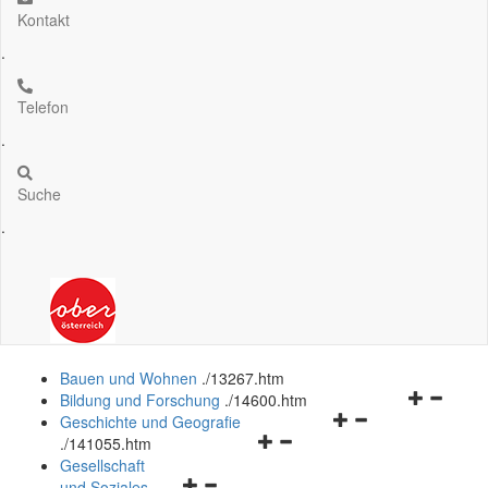
Kontakt
.
Telefon
.
Suche
.
Bauen und Wohnen
.
/13267.htm
Navigation
Bildung und Forschung
.
/14600.htm
Navigationsmenü
öffnen
Geschichte und Geografie
Navigationsmenü
öffnen
und
.
/141055.htm
öffnen
und
schließen
Gesellschaft
Navigationsmenü
und
schließen
und Soziales