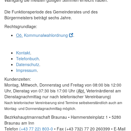
Wahlgang die meisten gültigen Stimmen erreicht haben.
Die Funktionsperiode des Gemeinderates und des
Bürgermeisters beträgt sechs Jahre.
Rechtsgrundlage:
Oö.
Kommunalwahlordnung
.
Kontakt
.
Telefonbuch
.
Datenschutz
.
Impressum
.
Kundenzeiten:
Montag, Mittwoch, Donnerstag und Freitag von 08:00 bis 12:00
Uhr, Dienstag von 07:30 bis 17:00 Uhr (
Abt.
Veterinärdienst am
Dienstagnachmittag nur nach telefonischer Vereinbarung)
Nach telefonischer Vereinbarung sind Termine selbstverständlich auch am
Montag- und Donnerstagnachmittag möglich.
Bezirkshauptmannschaft Braunau • Hammersteinplatz 1 • 5280
Braunau am Inn
Telefon
(+43 77 22) 803-0
• Fax
(+43 732) 77 20 260399
•
E-Mail