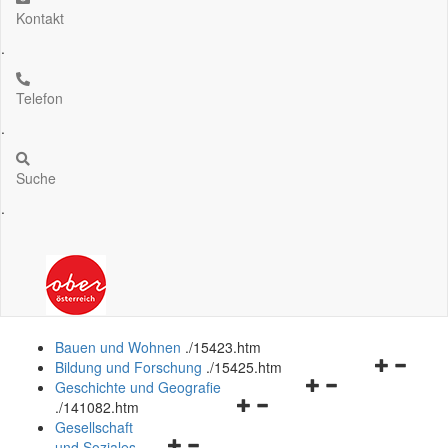
Kontakt
.
Telefon
.
Suche
.
Bauen und Wohnen
.
/15423.htm
Navigation
Bildung und Forschung
.
/15425.htm
Navigationsmenü
öffnen
Geschichte und Geografie
Navigationsmenü
öffnen
und
.
/141082.htm
öffnen
und
schließen
Gesellschaft
Navigationsmenü
und
schließen
und Soziales