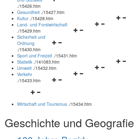
öffnen
schließen
.
/15426.htm
und
Gesundheit
.
/15427.htm
schließen
Navigation
Kultur
.
/15428.htm
Navigationsmenü
öffnen
Land- und Forstwirtschaft
Navigationsmenü
öffnen
und
.
/15429.htm
öffnen
und
schließen
Sicherheit und
Navigationsmenü
und
schließen
Ordnung
öffnen
schließen
.
/15430.htm
und
Sport und Freizeit
.
/15431.htm
schließen
Navigation
Statistik
.
/141083.htm
Navigationsmenü
öffnen
Umwelt
.
/15432.htm
Navigationsmenü
öffnen
und
Verkehr
Navigationsmenü
öffnen
und
schließen
.
/15433.htm
öffnen
und
schließen
Navigationsmenü
und
schließen
öffnen
schließen
Wirtschaft und Tourismus
.
/15434.htm
und
schließen
Geschichte und Geografie