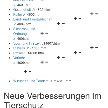
öffnen
schließen
.
/14601.htm
und
Gesundheit
.
/14602.htm
schließen
Navigation
Kultur
.
/14603.htm
Navigationsmenü
öffnen
Land- und Forstwirtschaft
Navigationsmenü
öffnen
und
.
/14604.htm
öffnen
und
schließen
Sicherheit und
Navigationsmenü
und
schließen
Ordnung
öffnen
schließen
.
/14606.htm
und
Sport und Freizeit
.
/14607.htm
schließen
Navigation
Statistik
.
/141056.htm
Navigationsmenü
öffnen
Umwelt
.
/14608.htm
Navigationsmenü
öffnen
und
Verkehr
Navigationsmenü
öffnen
und
schließen
.
/14609.htm
öffnen
und
schließen
Navigationsmenü
und
schließen
öffnen
schließen
Wirtschaft und Tourismus
.
/14610.htm
und
schließen
Neue Verbesserungen im
Tierschutz