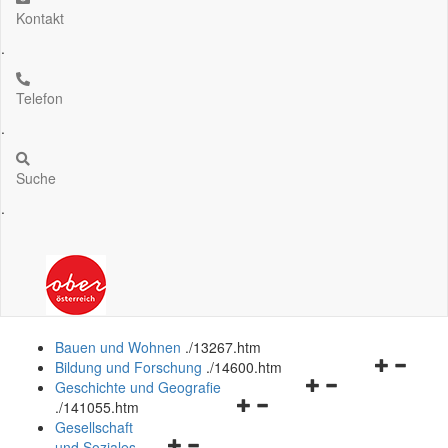
Kontakt
.
Telefon
.
Suche
.
Bauen und Wohnen
.
/13267.htm
Navigation
Bildung und Forschung
.
/14600.htm
Navigationsmenü
öffnen
Geschichte und Geografie
Navigationsmenü
öffnen
und
.
/141055.htm
öffnen
und
schließen
Gesellschaft
Navigationsmenü
und
schließen
und Soziales