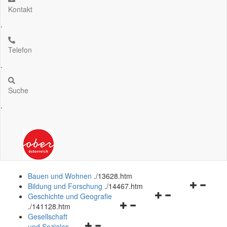
Kontakt
.
Telefon
.
Suche
.
Bauen und Wohnen
.
/13628.htm
Navigation
Bildung und Forschung
.
/14467.htm
Navigationsmenü
öffnen
Geschichte und Geografie
Navigationsmenü
öffnen
und
.
/141128.htm
öffnen
und
schließen
Gesellschaft
Navigationsmenü
und
schließen
und Soziales