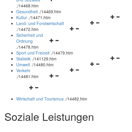
öffnen
schließen
.
/14468.htm
und
Gesundheit
.
/14469.htm
schließen
Navigation
Kultur
.
/14471.htm
Navigationsmenü
öffnen
Land- und Forstwirtschaft
Navigationsmenü
öffnen
und
.
/14472.htm
öffnen
und
schließen
Sicherheit und
Navigationsmenü
und
schließen
Ordnung
öffnen
schließen
.
/14478.htm
und
Sport und Freizeit
.
/14479.htm
schließen
Navigation
Statistik
.
/141129.htm
Navigationsmenü
öffnen
Umwelt
.
/14480.htm
Navigationsmenü
öffnen
und
Verkehr
Navigationsmenü
öffnen
und
schließen
.
/14481.htm
öffnen
und
schließen
Navigationsmenü
und
schließen
öffnen
schließen
Wirtschaft und Tourismus
.
/14482.htm
und
schließen
Soziale Leistungen