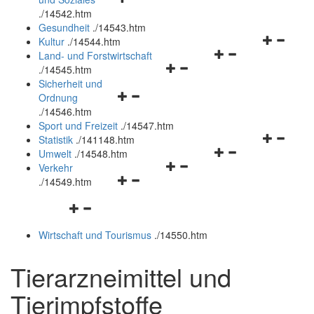
öffnen
schließen
.
/14542.htm
und
Gesundheit
.
/14543.htm
schließen
Navigation
Kultur
.
/14544.htm
Navigationsmenü
öffnen
Land- und Forstwirtschaft
Navigationsmenü
öffnen
und
.
/14545.htm
öffnen
und
schließen
Sicherheit und
Navigationsmenü
und
schließen
Ordnung
öffnen
schließen
.
/14546.htm
und
Sport und Freizeit
.
/14547.htm
schließen
Navigation
Statistik
.
/141148.htm
Navigationsmenü
öffnen
Umwelt
.
/14548.htm
Navigationsmenü
öffnen
und
Verkehr
Navigationsmenü
öffnen
und
schließen
.
/14549.htm
öffnen
und
schließen
Navigationsmenü
und
schließen
öffnen
schließen
Wirtschaft und Tourismus
.
/14550.htm
und
schließen
Tierarzneimittel und
Tierimpfstoffe