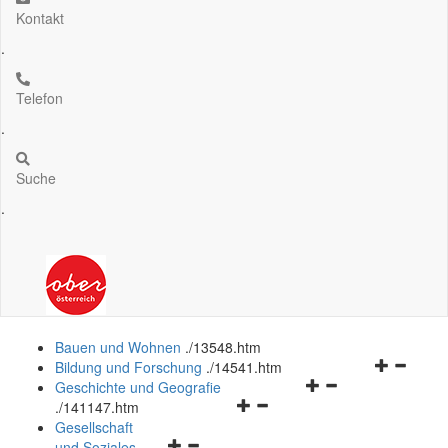
Kontakt
.
Telefon
.
Suche
.
Bauen und Wohnen
.
/13548.htm
Navigation
Bildung und Forschung
.
/14541.htm
Navigationsmenü
öffnen
Geschichte und Geografie
Navigationsmenü
öffnen
und
.
/141147.htm
öffnen
und
schließen
Gesellschaft
Navigationsmenü
und
schließen
und Soziales