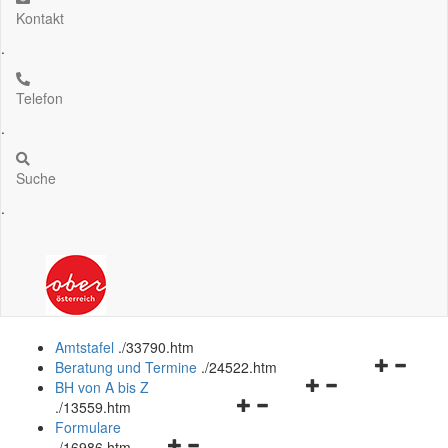
Kontakt
.
Telefon
.
Suche
.
Amtstafel
.
/33790.htm
Navigation
Beratung und Termine
.
/24522.htm
Navigationsmenü
öffnen
BH von A bis Z
Navigationsmenü
öffnen
und
.
/13559.htm
öffnen
und
schließen
Formulare
Navigationsmenü
und
schließen
.
/16986.htm