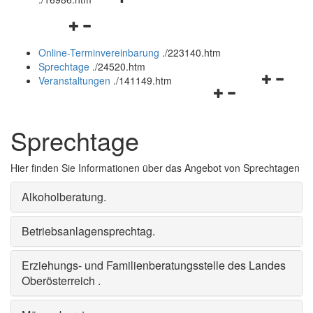
öffnen
schließen
Navigationsmenü
und
öffnen
schließen
Online-Terminvereinbarung
.
/223140.htm
und
Sprechtage
.
/24520.htm
schließen
Navigation
Veranstaltungen
.
/141149.htm
Navigationsmenü
öffnen
öffnen
und
und
schließen
Sprechtage
schließen
Hier finden Sie Informationen über das Angebot von Sprechtagen
Alkoholberatung
.
Betriebsanlagensprechtag
.
Erziehungs- und Familienberatungsstelle des Landes
Oberösterreich
.