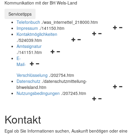
Kommunikation mit der BH Wels-Land
Servicetipps öffnen und schließen
Servicetipps
Telefonbuch
.
/was_internettel_218000.htm
Navigation
Impressum
.
/141150.htm
Navigationsmenü
öffnen
Kontaktmöglichkeiten
Navigationsmenü
öffnen
und
.
/524039.htm
öffnen
und
schließen
Amtssignatur
Navigationsmenü
und
schließen
.
/141151.htm
öffnen
schließen
E-
Navigationsmenü
und
Mail-
öffnen
schließen
Verschlüsselung
.
/202754.htm
und
Datenschutz
.
/datenschutzmitteilung-
schließen
Navigation
bhwelsland.htm
öffnen
Nutzungsbedingungen
.
/207245.htm
Navigationsmenü
und
öffnen
schließen
und
Kontakt
schließen
Egal ob Sie Informationen suchen, Auskunft benötigen oder eine