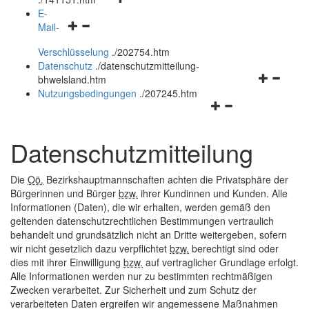
öffnen
schließen
E-
Navigationsmenü
und
Mail-
öffnen
schließen
Verschlüsselung
.
/202754.htm
und
Datenschutz
.
/datenschutzmitteilung-
schließen
Navigation
bhwelsland.htm
öffnen
Nutzungsbedingungen
.
/207245.htm
Navigationsmenü
und
öffnen
schließen
und
Datenschutzmitteilung
schließen
Die
Oö.
Bezirkshauptmannschaften achten die Privatsphäre der
Bürgerinnen und Bürger
bzw.
ihrer Kundinnen und Kunden. Alle
Informationen (Daten), die wir erhalten, werden gemäß den
geltenden datenschutzrechtlichen Bestimmungen vertraulich
behandelt und grundsätzlich nicht an Dritte weitergeben, sofern
wir nicht gesetzlich dazu verpflichtet
bzw.
berechtigt sind oder
dies mit ihrer Einwilligung
bzw.
auf vertraglicher Grundlage erfolgt.
Alle Informationen werden nur zu bestimmten rechtmäßigen
Zwecken verarbeitet. Zur Sicherheit und zum Schutz der
verarbeiteten Daten ergreifen wir angemessene Maßnahmen