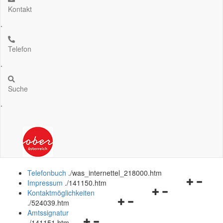
Kontakt
.
Telefon
.
Suche
.
Telefonbuch
.
/was_internettel_218000.htm
Navigation
Impressum
.
/141150.htm
Navigationsmenü
öffnen
Kontaktmöglichkeiten
Navigationsmenü
öffnen
und
.
/524039.htm
öffnen
und
schließen
Amtssignatur
Navigationsmenü
und
schließen
.
/141151.htm