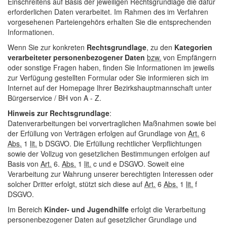
Einschreitens auf Basis der jeweiligen Rechtsgrundlage die dafür
erforderlichen Daten verarbeitet. Im Rahmen des im Verfahren
vorgesehenen Parteiengehörs erhalten Sie die entsprechenden
Informationen.
Wenn Sie zur konkreten
Rechtsgrundlage
, zu den
Kategorien
verarbeiteter personenbezogener Daten
bzw.
von Empfängern
oder sonstige Fragen haben, finden Sie Informationen im jeweils
zur Verfügung gestellten Formular oder Sie informieren sich im
Internet auf der
Homepage
Ihrer Bezirkshauptmannschaft unter
Bürgerservice / BH von A - Z.
Hinweis zur Rechtsgrundlage
:
Datenverarbeitungen bei vorvertraglichen Maßnahmen sowie bei
der Erfüllung von Verträgen erfolgen auf Grundlage von
Art.
6
Abs.
1
lit.
b DSGVO. Die Erfüllung rechtlicher Verpflichtungen
sowie der Vollzug von gesetzlichen Bestimmungen erfolgen auf
Basis von
Art.
6.
Abs.
1
lit.
c und e DSGVO. Soweit eine
Verarbeitung zur Wahrung unserer berechtigten Interessen oder
solcher Dritter erfolgt, stützt sich diese auf
Art.
6
Abs.
1
lit.
f
DSGVO.
Im Bereich
Kinder- und Jugendhilfe
erfolgt die Verarbeitung
personenbezogener Daten auf gesetzlicher Grundlage und