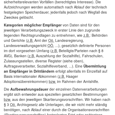
sicherheitsrelevanten Vorfällen (berechtigtes Interesse). Die
Aufzeichnungen werden automatisch nach Ablauf der technisch
festgelegten Speicherdauer, jedenfalls jedoch nach Wegfall des
Zweckes gelöscht.
Kategorien möglicher Empfänger
von Daten sind für den
jeweiligen Verarbeitungszweck in erster Linie den zugrunde
liegenden Rechtsgrundlagen zu entnehmen, wie
z.B.
: Behörden
und Gerichte (
z.B.
Amt der
Oö.
Landesregierung,
Landesverwaltungsgericht
OÖ
, ...), gesetzlich definierte Personen
im dort vorgesehen Umfang (
z.B.
Beteiligte/Parteien nach § 8
AVG), Banken (
z.B.
Auszahlung der Sozialhilfe), Fahrschulen,
Zulassungsstellen, diverse Register (siehe oben),
Auftragsverarbeiter, Sozialhilfeverband, ...). Eine
Übermittlung
an Empfänger in
Drittländern
erfolgt allenfalls im Einzelfall auf
Basis internationaler Abkommen (
z.B.
Haager
Adoptionsübereinkommen)
bzw.
im Rahmen der Amtshilfe.
Die
Aufbewahrungsdauer
der einzelnen Datenverarbeitungen
ergibt sich entweder aus speziellen gesetzlichen Bestimmungen
bzw.
aus den jeweiligen Skartierungsvorschriften. Wir haben nach
§ 3
Oö.
Archivgesetz alle Unterlagen, die wir nicht mehr ständig
benötigen, nach Ablauf einer durch die Organisationsvorschriften
(Skartierungsvorschriften) festgelegten Frist oder spätestens