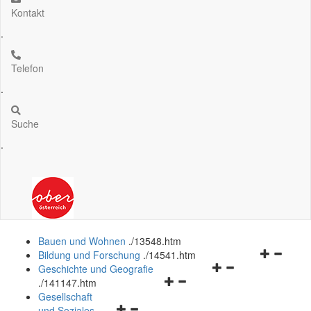
Kontakt
.
Telefon
.
Suche
.
Bauen und Wohnen
.
/13548.htm
Navigation
Bildung und Forschung
.
/14541.htm
Navigationsmenü
öffnen
Geschichte und Geografie
Navigationsmenü
öffnen
und
.
/141147.htm
öffnen
und
schließen
Gesellschaft
Navigationsmenü
und
schließen
und Soziales