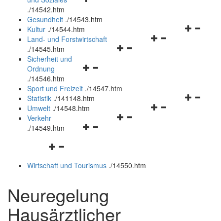
öffnen
schließen
.
/14542.htm
und
Gesundheit
.
/14543.htm
schließen
Navigation
Kultur
.
/14544.htm
Navigationsmenü
öffnen
Land- und Forstwirtschaft
Navigationsmenü
öffnen
und
.
/14545.htm
öffnen
und
schließen
Sicherheit und
Navigationsmenü
und
schließen
Ordnung
öffnen
schließen
.
/14546.htm
und
Sport und Freizeit
.
/14547.htm
schließen
Navigation
Statistik
.
/141148.htm
Navigationsmenü
öffnen
Umwelt
.
/14548.htm
Navigationsmenü
öffnen
und
Verkehr
Navigationsmenü
öffnen
und
schließen
.
/14549.htm
öffnen
und
schließen
Navigationsmenü
und
schließen
öffnen
schließen
Wirtschaft und Tourismus
.
/14550.htm
und
schließen
Neuregelung
Hausärztlicher