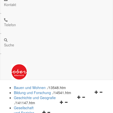
Kontakt
.
Telefon
.
Suche
.
Bauen und Wohnen
.
/13548.htm
Navigation
Bildung und Forschung
.
/14541.htm
Navigationsmenü
öffnen
Geschichte und Geografie
Navigationsmenü
öffnen
und
.
/141147.htm
öffnen
und
schließen
Gesellschaft
Navigationsmenü
und
schließen
und Soziales