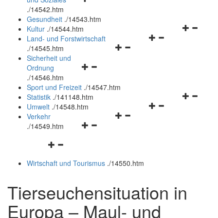
öffnen
schließen
.
/14542.htm
und
Gesundheit
.
/14543.htm
schließen
Navigation
Kultur
.
/14544.htm
Navigationsmenü
öffnen
Land- und Forstwirtschaft
Navigationsmenü
öffnen
und
.
/14545.htm
öffnen
und
schließen
Sicherheit und
Navigationsmenü
und
schließen
Ordnung
öffnen
schließen
.
/14546.htm
und
Sport und Freizeit
.
/14547.htm
schließen
Navigation
Statistik
.
/141148.htm
Navigationsmenü
öffnen
Umwelt
.
/14548.htm
Navigationsmenü
öffnen
und
Verkehr
Navigationsmenü
öffnen
und
schließen
.
/14549.htm
öffnen
und
schließen
Navigationsmenü
und
schließen
öffnen
schließen
Wirtschaft und Tourismus
.
/14550.htm
und
schließen
Tierseuchensituation in
Europa – Maul- und