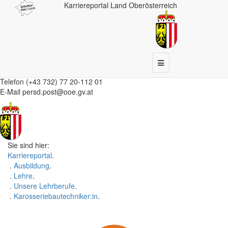
Zu den Hauptnavigationspunkte springen - Taste 1
Karriereportal
Land Oberösterreich
.
Zu den Service-Links (Kontakt,
FAQ
) springen - Taste 2
.
Zum Inhalt springen - Taste 3
.
Zur Fußzeile springen - Taste 4
.
Amt der
Oö.
Landesregierung
Direktion Personal
Navigation
4021 Linz • Bahnhofplatz 1
ein-
und
Telefon (+43 732) 77 20-112 01
ausblenden
E-Mail
persd.post@ooe.gv.at
Sie sind hier:
Karriereportal
.
.
Ausbildung
.
.
Lehre
.
.
Unsere Lehrberufe
.
.
Karosseriebautechniker:in
.