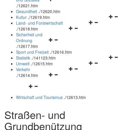
öffnen
schließen
.
/12621.htm
und
Gesundheit
.
/12620.htm
schließen
Navigation
Kultur
.
/12619.htm
Navigationsmenü
öffnen
Land- und Forstwirtschaft
Navigationsmenü
öffnen
und
.
/12618.htm
öffnen
und
schließen
Sicherheit und
Navigationsmenü
und
schließen
Ordnung
öffnen
schließen
.
/12617.htm
und
Sport und Freizeit
.
/12616.htm
schließen
Navigation
Statistik
.
/141123.htm
Navigationsmenü
öffnen
Umwelt
.
/12615.htm
Navigationsmenü
öffnen
und
Verkehr
Navigationsmenü
öffnen
und
schließen
.
/12614.htm
öffnen
und
schließen
Navigationsmenü
und
schließen
öffnen
schließen
Wirtschaft und Tourismus
.
/12613.htm
und
schließen
Straßen- und
Grundbenützung