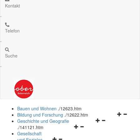
Kontakt
.
Telefon
.
Suche
.
Bauen und Wohnen
.
/12623.htm
Navigation
Bildung und Forschung
.
/12622.htm
Navigationsmenü
öffnen
Geschichte und Geografie
Navigationsmenü
öffnen
und
.
/141121.htm
öffnen
und
schließen
Gesellschaft
Navigationsmenü
und
schließen
und Soziales