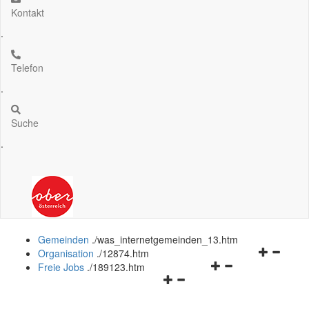
Kontakt
.
Telefon
.
Suche
.
Gemeinden
.
/was_internetgemeinden_13.htm
Navigation
Organisation
.
/12874.htm
Navigationsmenü
öffnen
Freie Jobs
.
/189123.htm
Navigationsmenü
öffnen
und
öffnen
und
schließen
und
schließen