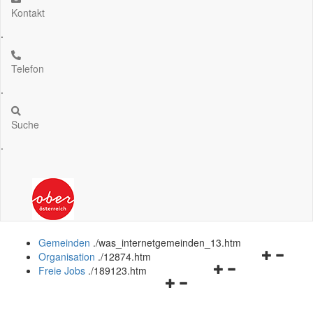
Kontakt
.
Telefon
.
Suche
.
Gemeinden
.
/was_internetgemeinden_13.htm
Navigation
Organisation
.
/12874.htm
Navigationsmenü
öffnen
Freie Jobs
.
/189123.htm
Navigationsmenü
öffnen
und
öffnen
und
schließen
und
schließen