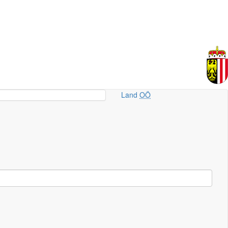
Land
OÖ