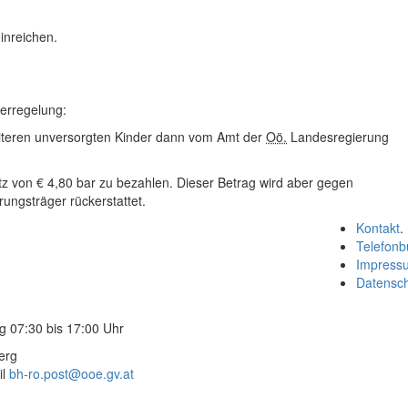
inreichen.
derregelung:
eiteren unversorgten Kinder dann vom Amt der
Oö.
Landesregierung
atz von € 4,80 bar zu bezahlen. Dieser Betrag wird aber gegen
ungsträger rückerstattet.
Kontakt
.
Telefonb
Impress
Datensc
g 07:30 bis 17:00 Uhr
erg
l
bh-ro.post@ooe.gv.at