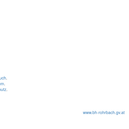
uch
.
um
.
hutz
.
www.bh-rohrbach.gv.at