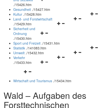
öffnen
schließen
.
/15426.htm
und
Gesundheit
.
/15427.htm
schließen
Navigation
Kultur
.
/15428.htm
Navigationsmenü
öffnen
Land- und Forstwirtschaft
Navigationsmenü
öffnen
und
.
/15429.htm
öffnen
und
schließen
Sicherheit und
Navigationsmenü
und
schließen
Ordnung
öffnen
schließen
.
/15430.htm
und
Sport und Freizeit
.
/15431.htm
schließen
Navigation
Statistik
.
/141083.htm
Navigationsmenü
öffnen
Umwelt
.
/15432.htm
Navigationsmenü
öffnen
und
Verkehr
Navigationsmenü
öffnen
und
schließen
.
/15433.htm
öffnen
und
schließen
Navigationsmenü
und
schließen
öffnen
schließen
Wirtschaft und Tourismus
.
/15434.htm
und
schließen
Wald – Aufgaben des
Forsttechnischen