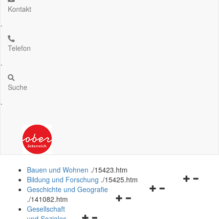
Kontakt
.
Telefon
.
Suche
.
Bauen und Wohnen
.
/15423.htm
Navigation
Bildung und Forschung
.
/15425.htm
Navigationsmenü
öffnen
Geschichte und Geografie
Navigationsmenü
öffnen
und
.
/141082.htm
öffnen
und
schließen
Gesellschaft
Navigationsmenü
und
schließen
und Soziales