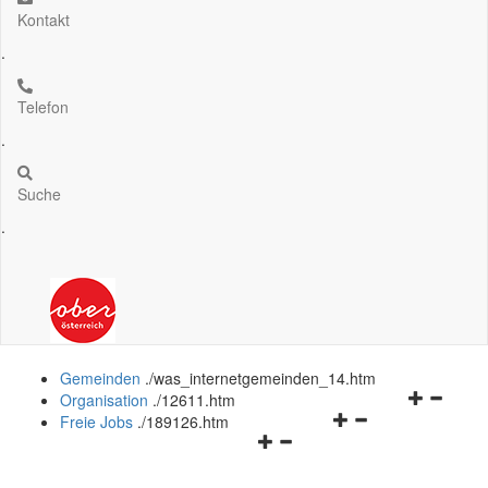
Kontakt
.
Telefon
.
Suche
.
Gemeinden
.
/was_internetgemeinden_14.htm
Navigation
Organisation
.
/12611.htm
Navigationsmenü
öffnen
Freie Jobs
.
/189126.htm
Navigationsmenü
öffnen
und
öffnen
und
schließen
und
schließen