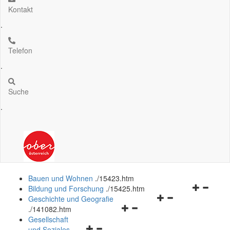
Kontakt
.
Telefon
.
Suche
.
Bauen und Wohnen
.
/15423.htm
Navigation
Bildung und Forschung
.
/15425.htm
Navigationsmenü
öffnen
Geschichte und Geografie
Navigationsmenü
öffnen
und
.
/141082.htm
öffnen
und
schließen
Gesellschaft
Navigationsmenü
und
schließen
und Soziales