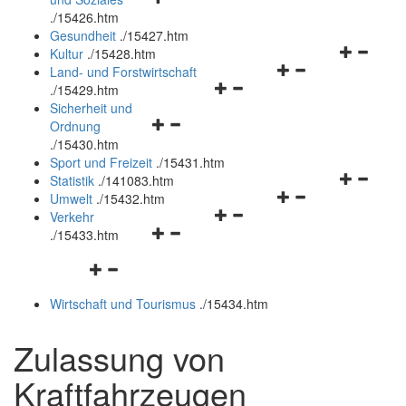
öffnen
schließen
.
/15426.htm
und
Gesundheit
.
/15427.htm
schließen
Navigation
Kultur
.
/15428.htm
Navigationsmenü
öffnen
Land- und Forstwirtschaft
Navigationsmenü
öffnen
und
.
/15429.htm
öffnen
und
schließen
Sicherheit und
Navigationsmenü
und
schließen
Ordnung
öffnen
schließen
.
/15430.htm
und
Sport und Freizeit
.
/15431.htm
schließen
Navigation
Statistik
.
/141083.htm
Navigationsmenü
öffnen
Umwelt
.
/15432.htm
Navigationsmenü
öffnen
und
Verkehr
Navigationsmenü
öffnen
und
schließen
.
/15433.htm
öffnen
und
schließen
Navigationsmenü
und
schließen
öffnen
schließen
Wirtschaft und Tourismus
.
/15434.htm
und
schließen
Zulassung von
Kraftfahrzeugen