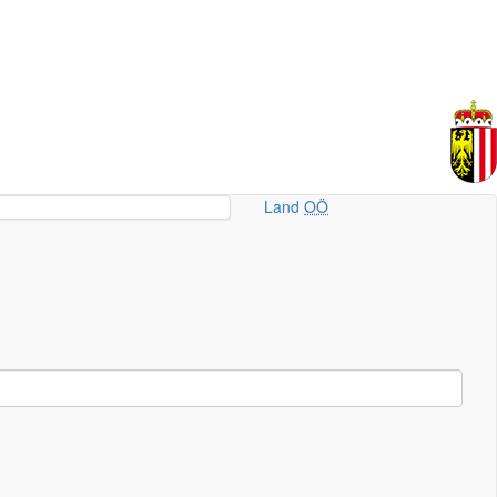
Land
OÖ