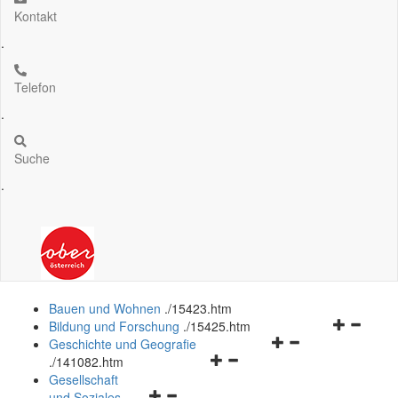
Kontakt
.
Telefon
.
Suche
.
Bauen und Wohnen
.
/15423.htm
Navigation
Bildung und Forschung
.
/15425.htm
Navigationsmenü
öffnen
Geschichte und Geografie
Navigationsmenü
öffnen
und
.
/141082.htm
öffnen
und
schließen
Gesellschaft
Navigationsmenü
und
schließen
und Soziales