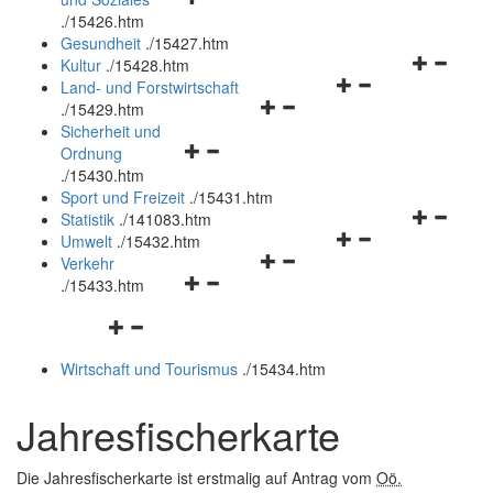
öffnen
schließen
.
/15426.htm
und
Gesundheit
.
/15427.htm
schließen
Navigation
Kultur
.
/15428.htm
Navigationsmenü
öffnen
Land- und Forstwirtschaft
Navigationsmenü
öffnen
und
.
/15429.htm
öffnen
und
schließen
Sicherheit und
Navigationsmenü
und
schließen
Ordnung
öffnen
schließen
.
/15430.htm
und
Sport und Freizeit
.
/15431.htm
schließen
Navigation
Statistik
.
/141083.htm
Navigationsmenü
öffnen
Umwelt
.
/15432.htm
Navigationsmenü
öffnen
und
Verkehr
Navigationsmenü
öffnen
und
schließen
.
/15433.htm
öffnen
und
schließen
Navigationsmenü
und
schließen
öffnen
schließen
Wirtschaft und Tourismus
.
/15434.htm
und
schließen
Jahresfischerkarte
Die Jahresfischerkarte ist erstmalig auf Antrag vom
Oö.