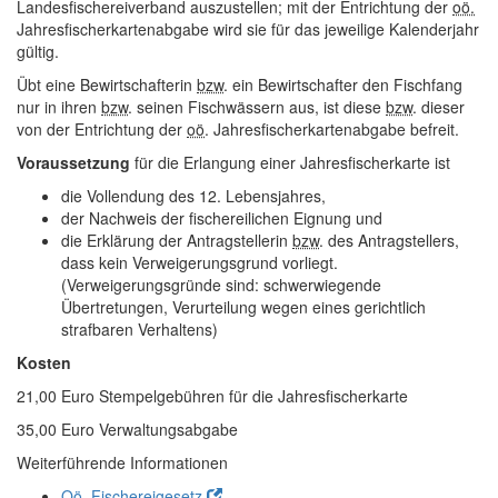
Landesfischereiverband auszustellen; mit der Entrichtung der
oö.
Jahresfischerkartenabgabe wird sie für das jeweilige Kalenderjahr
gültig.
Übt eine Bewirtschafterin
bzw
. ein Bewirtschafter den Fischfang
nur in ihren
bzw
. seinen Fischwässern aus, ist diese
bzw
. dieser
von der Entrichtung der
oö
. Jahresfischerkartenabgabe befreit.
Voraussetzung
für die Erlangung einer Jahresfischerkarte ist
die Vollendung des 12. Lebensjahres,
der Nachweis der fischereilichen Eignung und
die Erklärung der Antragstellerin
bzw
. des Antragstellers,
dass kein Verweigerungsgrund vorliegt.
(Verweigerungsgründe sind: schwerwiegende
Übertretungen, Verurteilung wegen eines gerichtlich
strafbaren Verhaltens)
Kosten
21,00 Euro Stempelgebühren für die Jahresfischerkarte
35,00 Euro Verwaltungsabgabe
Weiterführende Informationen
Oö.
Fischereigesetz
.