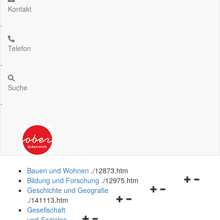
Kontakt
.
Telefon
.
Suche
.
Bauen und Wohnen
.
/12873.htm
Navigation
Bildung und Forschung
.
/12975.htm
Navigationsmenü
öffnen
Geschichte und Geografie
Navigationsmenü
öffnen
und
.
/141113.htm
öffnen
und
schließen
Gesellschaft
Navigationsmenü
und
schließen
und Soziales