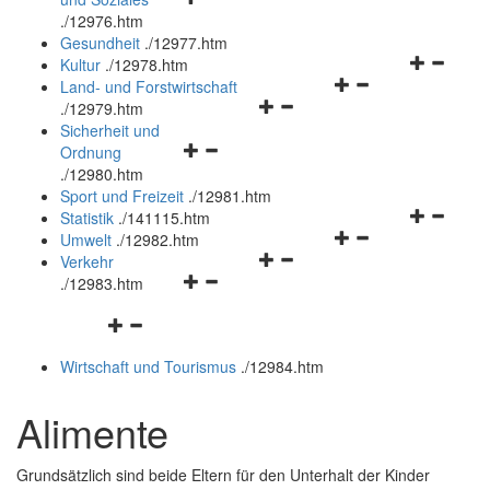
öffnen
schließen
.
/12976.htm
und
Gesundheit
.
/12977.htm
schließen
Navigation
Kultur
.
/12978.htm
Navigationsmenü
öffnen
Land- und Forstwirtschaft
Navigationsmenü
öffnen
und
.
/12979.htm
öffnen
und
schließen
Sicherheit und
Navigationsmenü
und
schließen
Ordnung
öffnen
schließen
.
/12980.htm
und
Sport und Freizeit
.
/12981.htm
schließen
Navigation
Statistik
.
/141115.htm
Navigationsmenü
öffnen
Umwelt
.
/12982.htm
Navigationsmenü
öffnen
und
Verkehr
Navigationsmenü
öffnen
und
schließen
.
/12983.htm
öffnen
und
schließen
Navigationsmenü
und
schließen
öffnen
schließen
Wirtschaft und Tourismus
.
/12984.htm
und
schließen
Alimente
Grundsätzlich sind beide Eltern für den Unterhalt der Kinder