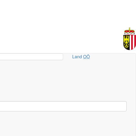
Land
OÖ