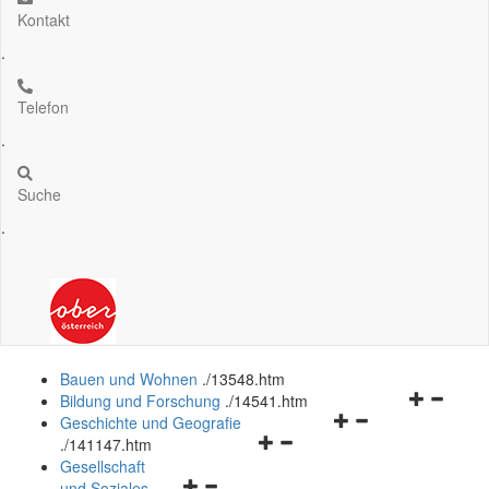
Kontakt
.
Telefon
.
Suche
.
Bauen und Wohnen
.
/13548.htm
Navigation
Bildung und Forschung
.
/14541.htm
Navigationsmenü
öffnen
Geschichte und Geografie
Navigationsmenü
öffnen
und
.
/141147.htm
öffnen
und
schließen
Gesellschaft
Navigationsmenü
und
schließen
und Soziales