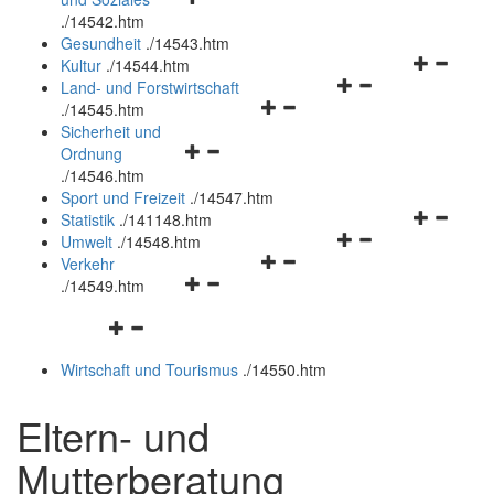
öffnen
schließen
.
/14542.htm
und
Gesundheit
.
/14543.htm
schließen
Navigation
Kultur
.
/14544.htm
Navigationsmenü
öffnen
Land- und Forstwirtschaft
Navigationsmenü
öffnen
und
.
/14545.htm
öffnen
und
schließen
Sicherheit und
Navigationsmenü
und
schließen
Ordnung
öffnen
schließen
.
/14546.htm
und
Sport und Freizeit
.
/14547.htm
schließen
Navigation
Statistik
.
/141148.htm
Navigationsmenü
öffnen
Umwelt
.
/14548.htm
Navigationsmenü
öffnen
und
Verkehr
Navigationsmenü
öffnen
und
schließen
.
/14549.htm
öffnen
und
schließen
Navigationsmenü
und
schließen
öffnen
schließen
Wirtschaft und Tourismus
.
/14550.htm
und
schließen
Eltern- und
Mutterberatung