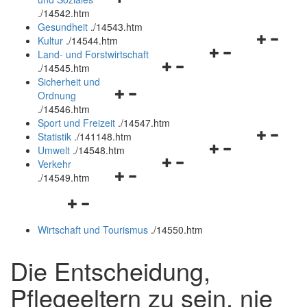
öffnen
schließen
.
/14542.htm
und
Gesundheit
.
/14543.htm
schließen
Navigation
Kultur
.
/14544.htm
Navigationsmenü
öffnen
Land- und Forstwirtschaft
Navigationsmenü
öffnen
und
.
/14545.htm
öffnen
und
schließen
Sicherheit und
Navigationsmenü
und
schließen
Ordnung
öffnen
schließen
.
/14546.htm
und
Sport und Freizeit
.
/14547.htm
schließen
Navigation
Statistik
.
/141148.htm
Navigationsmenü
öffnen
Umwelt
.
/14548.htm
Navigationsmenü
öffnen
und
Verkehr
Navigationsmenü
öffnen
und
schließen
.
/14549.htm
öffnen
und
schließen
Navigationsmenü
und
schließen
öffnen
schließen
Wirtschaft und Tourismus
.
/14550.htm
und
schließen
Die Entscheidung,
Pflegeeltern zu sein, nie