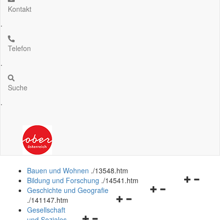
Kontakt
.
Telefon
.
Suche
.
Bauen und Wohnen
.
/13548.htm
Navigation
Bildung und Forschung
.
/14541.htm
Navigationsmenü
öffnen
Geschichte und Geografie
Navigationsmenü
öffnen
und
.
/141147.htm
öffnen
und
schließen
Gesellschaft
Navigationsmenü
und
schließen
und Soziales