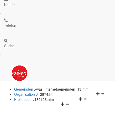
Kontakt
.
Telefon
.
Suche
.
Gemeinden
.
/was_internetgemeinden_13.htm
Navigation
Organisation
.
/12874.htm
Navigationsmenü
öffnen
Freie Jobs
.
/189123.htm
Navigationsmenü
öffnen
und
öffnen
und
schließen
und
schließen