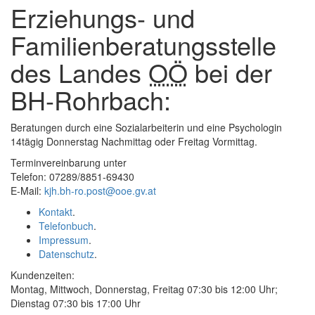
Erziehungs- und
schließen
Familienberatungsstelle
des Landes
OÖ
bei der
BH-Rohrbach:
Beratungen durch eine Sozialarbeiterin und eine Psychologin
14tägig Donnerstag Nachmittag oder Freitag Vormittag.
Terminvereinbarung unter
Telefon: 07289/8851-69430
E-Mail
:
kjh.bh-ro.post@ooe.gv.at
Kontakt
.
Telefonbuch
.
Impressum
.
Datenschutz
.
Kundenzeiten:
Montag, Mittwoch, Donnerstag, Freitag 07:30 bis 12:00 Uhr;
Dienstag 07:30 bis 17:00 Uhr