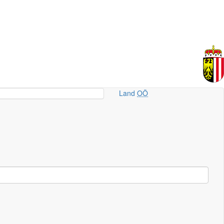
Land
OÖ