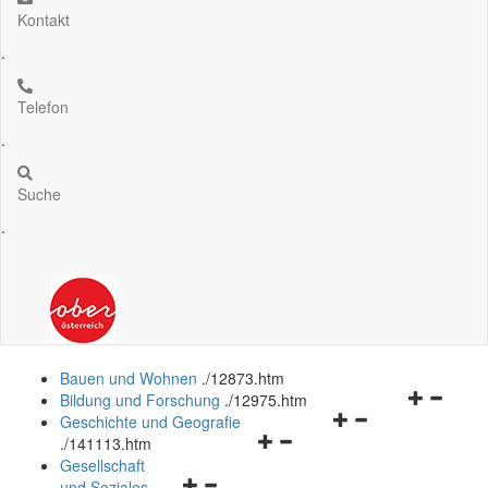
Kontakt
.
Telefon
.
Suche
.
Bauen und Wohnen
.
/12873.htm
Navigation
Bildung und Forschung
.
/12975.htm
Navigationsmenü
öffnen
Geschichte und Geografie
Navigationsmenü
öffnen
und
.
/141113.htm
öffnen
und
schließen
Gesellschaft
Navigationsmenü
und
schließen
und Soziales