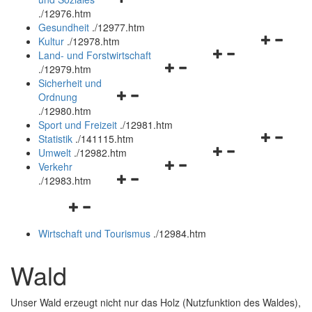
öffnen
schließen
.
/12976.htm
und
Gesundheit
.
/12977.htm
schließen
Navigation
Kultur
.
/12978.htm
Navigationsmenü
öffnen
Land- und Forstwirtschaft
Navigationsmenü
öffnen
und
.
/12979.htm
öffnen
und
schließen
Sicherheit und
Navigationsmenü
und
schließen
Ordnung
öffnen
schließen
.
/12980.htm
und
Sport und Freizeit
.
/12981.htm
schließen
Navigation
Statistik
.
/141115.htm
Navigationsmenü
öffnen
Umwelt
.
/12982.htm
Navigationsmenü
öffnen
und
Verkehr
Navigationsmenü
öffnen
und
schließen
.
/12983.htm
öffnen
und
schließen
Navigationsmenü
und
schließen
öffnen
schließen
Wirtschaft und Tourismus
.
/12984.htm
und
schließen
Wald
Unser Wald erzeugt nicht nur das Holz (Nutzfunktion des Waldes),