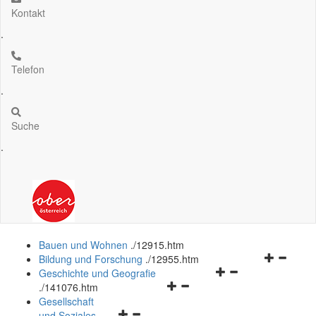
Kontakt
.
Telefon
.
Suche
.
Bauen und Wohnen
.
/12915.htm
Navigation
Bildung und Forschung
.
/12955.htm
Navigationsmenü
öffnen
Geschichte und Geografie
Navigationsmenü
öffnen
und
.
/141076.htm
öffnen
und
schließen
Gesellschaft
Navigationsmenü
und
schließen
und Soziales