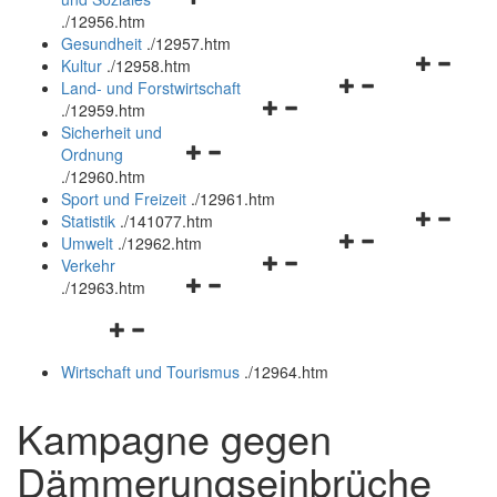
öffnen
schließen
.
/12956.htm
und
Gesundheit
.
/12957.htm
schließen
Navigation
Kultur
.
/12958.htm
Navigationsmenü
öffnen
Land- und Forstwirtschaft
Navigationsmenü
öffnen
und
.
/12959.htm
öffnen
und
schließen
Sicherheit und
Navigationsmenü
und
schließen
Ordnung
öffnen
schließen
.
/12960.htm
und
Sport und Freizeit
.
/12961.htm
schließen
Navigation
Statistik
.
/141077.htm
Navigationsmenü
öffnen
Umwelt
.
/12962.htm
Navigationsmenü
öffnen
und
Verkehr
Navigationsmenü
öffnen
und
schließen
.
/12963.htm
öffnen
und
schließen
Navigationsmenü
und
schließen
öffnen
schließen
Wirtschaft und Tourismus
.
/12964.htm
und
schließen
Kampagne gegen
Dämmerungseinbrüche