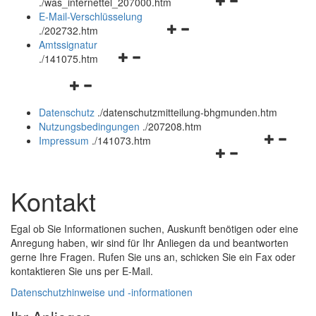
Navigationsmenü
öffnen
.
/was_internettel_207000.htm
öffnen
und
E-Mail-Verschlüsselung
Navigationsmenü
und
schließen
.
/202732.htm
öffnen
schließen
Amtssignatur
Navigationsmenü
und
.
/141075.htm
öffnen
schließen
Navigationsmenü
und
öffnen
schließen
Datenschutz
.
/datenschutzmitteilung-bhgmunden.htm
und
Nutzungsbedingungen
.
/207208.htm
schließen
Navigation
Impressum
.
/141073.htm
Navigationsmenü
öffnen
öffnen
und
und
schließen
Kontakt
schließen
Egal ob Sie Informationen suchen, Auskunft benötigen oder eine
Anregung haben, wir sind für Ihr Anliegen da und beantworten
gerne Ihre Fragen. Rufen Sie uns an, schicken Sie ein Fax oder
kontaktieren Sie uns per
E-Mail
.
Datenschutzhinweise und -informationen