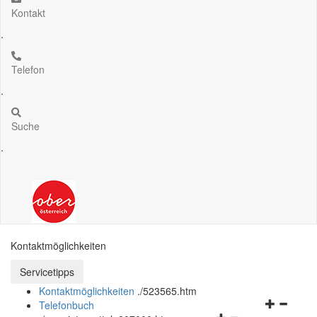
Kontakt
.
Telefon
.
Suche
.
Kontaktmöglichkeiten
Servicetipps öffnen und schließen
Servicetipps
Kontaktmöglichkeiten
.
/523565.htm
Navigation
Telefonbuch