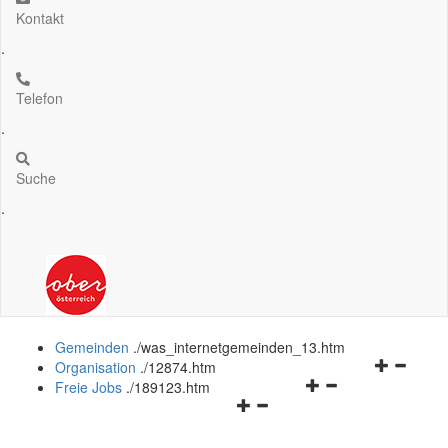
Kontakt
.
Telefon
.
Suche
.
Gemeinden
.
/was_internetgemeinden_13.htm
Navigation
Organisation
.
/12874.htm
Navigationsmenü
öffnen
Freie Jobs
.
/189123.htm
Navigationsmenü
öffnen
und
öffnen
und
schließen
und
schließen