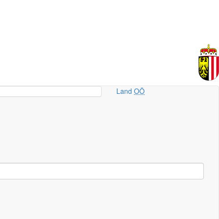
Land
OÖ