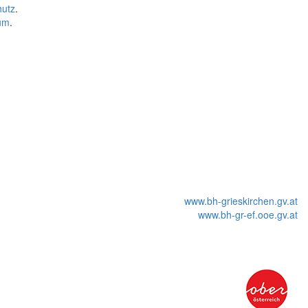
hutz
.
um
.
www.bh-grieskirchen.gv.at
www.bh-gr-ef.ooe.gv.at