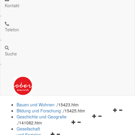
Kontakt
.
Telefon
.
Suche
.
Bauen und Wohnen
.
/15423.htm
Navigation
Bildung und Forschung
.
/15425.htm
Navigationsmenü
öffnen
Geschichte und Geografie
Navigationsmenü
öffnen
und
.
/141082.htm
öffnen
und
schließen
Gesellschaft
Navigationsmenü
und
schließen
und Soziales