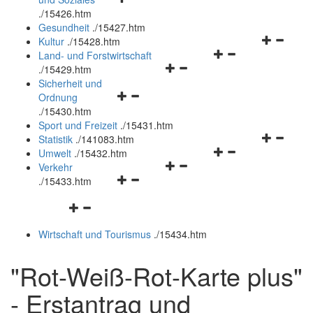
öffnen
schließen
.
/15426.htm
und
Gesundheit
.
/15427.htm
schließen
Navigation
Kultur
.
/15428.htm
Navigationsmenü
öffnen
Land- und Forstwirtschaft
Navigationsmenü
öffnen
und
.
/15429.htm
öffnen
und
schließen
Sicherheit und
Navigationsmenü
und
schließen
Ordnung
öffnen
schließen
.
/15430.htm
und
Sport und Freizeit
.
/15431.htm
schließen
Navigation
Statistik
.
/141083.htm
Navigationsmenü
öffnen
Umwelt
.
/15432.htm
Navigationsmenü
öffnen
und
Verkehr
Navigationsmenü
öffnen
und
schließen
.
/15433.htm
öffnen
und
schließen
Navigationsmenü
und
schließen
öffnen
schließen
Wirtschaft und Tourismus
.
/15434.htm
und
schließen
"Rot-Weiß-Rot-Karte plus"
- Erstantrag und