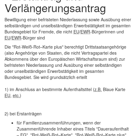
Verlängerungsantrag
Bewilligung einer befristeten Niederlassung sowie Ausübung einer
selbständigen und unselbständigen Erwerbstätigkeit im gesamten
Bundesgebiet für Fremde, die nicht
EU
/
EWR
-Bürgerinnen und
EU
/
EWR
-Bürger sind
Die "Rot-Weiß-Rot–Karte plus" berechtigt Drittstaatsangehörige
(also Angehörige von Staaten, die nicht Vertragspartei des
Abkommens über den Europäischen Wirtschaftsraum sind) zur
befristeten Niederlassung und Ausübung einer selbständigen
oder unselbständigen Erwerbstätigkeit im gesamten
Bundesgebiet. Sie wird grundsätzlich erteilt
1) im Anschluss an bestimmte Aufenthaltstitel (
z.B.
Blaue Karte
EU
,
etc.
)
2) bei Erstanträgen
für Familienzusammenführungen, wenn der
Zusammenführende Inhaber eines Titels "Daueraufenthalt
–
EG
", "Rot-Weiß-Rot–Karte", "Rot-Weiß-Rot–Karte plus",