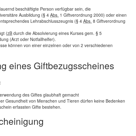
dauernd beschäftigte Person verfügbar sein, die
iversitäre Ausbildung (§ 4
Abs.
1 Giftverordnung 2000) oder einen
 entsprechendes Lehrabschlusszeugnis (§ 4
Abs.
8 Giftverordnung
gt (
zB
durch die Absolvierung eines Kurses gem. § 5
ng (Arzt oder Notfallhelfer).
tnisse können von einer einzelnen oder von 2 verschiedenen
ng eines Giftbezugsscheines
t
 Verwendung des Giftes glaubhaft gemacht
 der Gesundheit von Menschen und Tieren dürfen keine Bedenken
chein erfassten Gifte bestehen.
cheinigung