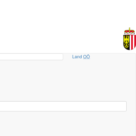
Land
OÖ