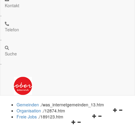
Kontakt
.
Telefon
.
Suche
.
Gemeinden
.
/was_internetgemeinden_13.htm
Navigation
Organisation
.
/12874.htm
Navigationsmenü
öffnen
Freie Jobs
.
/189123.htm
Navigationsmenü
öffnen
und
öffnen
und
schließen
und
schließen