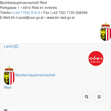
Bezirkshauptmannschaft Ried
Parkgasse 1 • 4910 Ried im Innkreis
Telefon
(+43 7752) 912-0
• Fax (+43 732) 7720 268399
E-Mail
bh-ri.post@ooe.gv.at • www.bh-ried.gv.at
Land
OÖ
Bezirks
-
hauptmannschaft
Ried