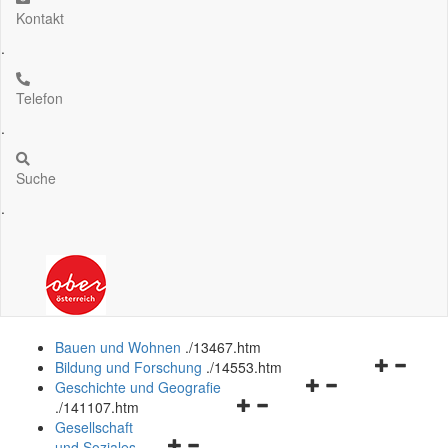
Kontakt
.
Telefon
.
Suche
.
Bauen und Wohnen
.
/13467.htm
Navigation
Bildung und Forschung
.
/14553.htm
Navigationsmenü
öffnen
Geschichte und Geografie
Navigationsmenü
öffnen
und
.
/141107.htm
öffnen
und
schließen
Gesellschaft
Navigationsmenü
und
schließen
und Soziales