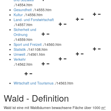
öffnen
schließen
.
/14554.htm
und
Gesundheit
.
/14555.htm
schließen
Navigation
Kultur
.
/14556.htm
Navigationsmenü
öffnen
Land- und Forstwirtschaft
Navigationsmenü
öffnen
und
.
/14557.htm
öffnen
und
schließen
Sicherheit und
Navigationsmenü
und
schließen
Ordnung
öffnen
schließen
.
/14559.htm
und
Sport und Freizeit
.
/14560.htm
schließen
Navigation
Statistik
.
/141108.htm
Navigationsmenü
öffnen
Umwelt
.
/14561.htm
Navigationsmenü
öffnen
und
Verkehr
Navigationsmenü
öffnen
und
schließen
.
/14562.htm
öffnen
und
schließen
Navigationsmenü
und
schließen
öffnen
schließen
Wirtschaft und Tourismus
.
/14563.htm
und
schließen
Wald - Definition
Wald ist eine mit Waldbäumen bewachsene Fläche über 1000
m²