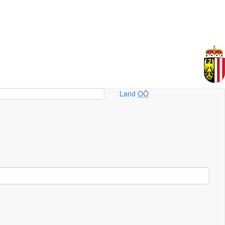
Land
OÖ