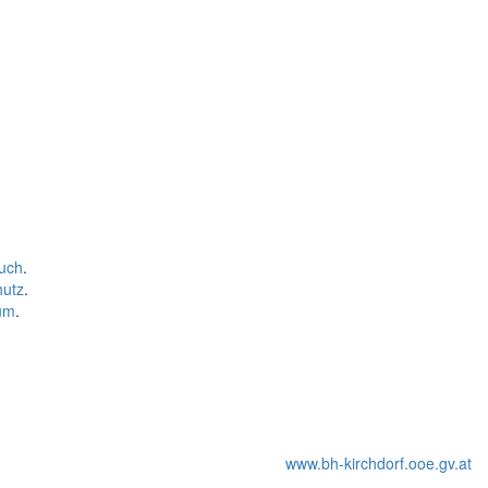
uch
.
hutz
.
um
.
www.bh-kirchdorf.ooe.gv.at