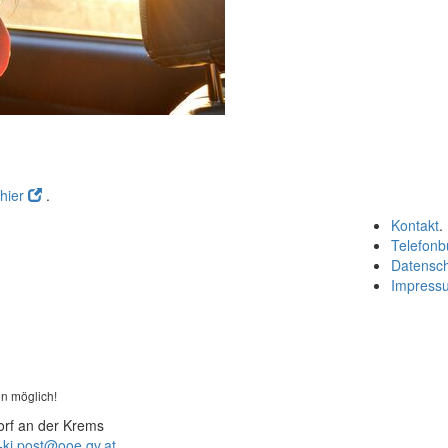
hier
.
Kontakt
.
Telefonb
Datensc
Impress
n möglich!
orf an der Krems
-ki.post@ooe.gv.at