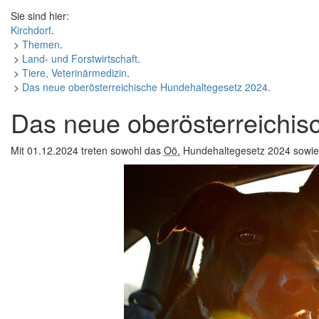
Sie sind hier:
Kirchdorf
.
>
Themen
.
>
Land- und Forstwirtschaft
.
>
Tiere, Veterinärmedizin
.
>
Das neue oberösterreichische Hundehaltegesetz 2024
.
Das neue oberösterreichis
Mit 01.12.2024 treten sowohl das
Oö.
Hundehaltegesetz 2024 sowie