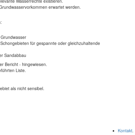
levante Wasserrechte existieren.
s Grundwasservorkommen erwartet werden.
:
m Grundwasser
n Schongebieten für gespannte oder gleichzuhaltende
ber Sandabbau
er Bericht
- hingewiesen.
führten Liste.
ebiet als
nicht sensibel
.
Kontakt
.