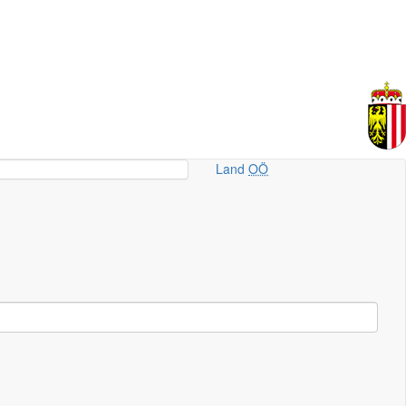
Land
OÖ