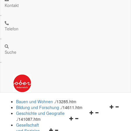
Kontakt
.
Telefon
.
Suche
.
Bauen und Wohnen
.
/13285.htm
Navigation
Bildung und Forschung
.
/14611.htm
Navigationsmenü
öffnen
Geschichte und Geografie
Navigationsmenü
öffnen
und
.
/141087.htm
öffnen
und
schließen
Gesellschaft
Navigationsmenü
und
schließen
und Soziales