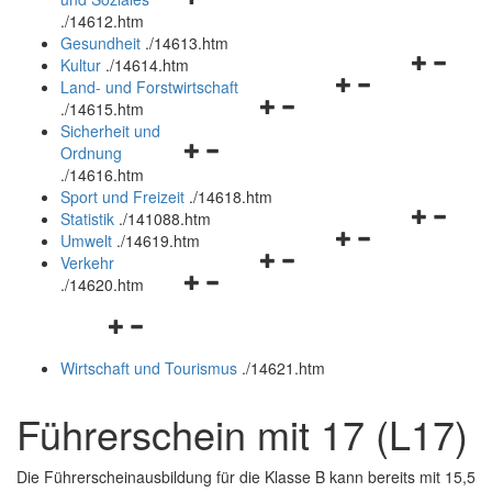
öffnen
schließen
.
/14612.htm
und
Gesundheit
.
/14613.htm
schließen
Navigation
Kultur
.
/14614.htm
Navigationsmenü
öffnen
Land- und Forstwirtschaft
Navigationsmenü
öffnen
und
.
/14615.htm
öffnen
und
schließen
Sicherheit und
Navigationsmenü
und
schließen
Ordnung
öffnen
schließen
.
/14616.htm
und
Sport und Freizeit
.
/14618.htm
schließen
Navigation
Statistik
.
/141088.htm
Navigationsmenü
öffnen
Umwelt
.
/14619.htm
Navigationsmenü
öffnen
und
Verkehr
Navigationsmenü
öffnen
und
schließen
.
/14620.htm
öffnen
und
schließen
Navigationsmenü
und
schließen
öffnen
schließen
Wirtschaft und Tourismus
.
/14621.htm
und
schließen
Führerschein mit 17 (L17)
Die Führerscheinausbildung für die Klasse B kann bereits mit 15,5